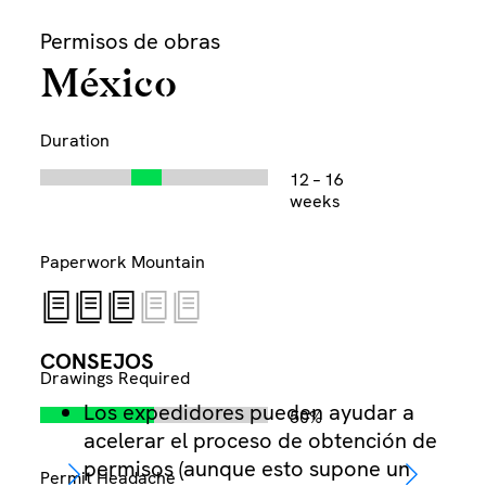
Skip
Permisos de obras
to
content
México
Duration
12 – 16
¿L
weeks
Paperwork Mountain
CONSEJOS
Drawings Required
Los expedidores pueden ayudar a
50%
acelerar el proceso de obtención de
permisos (aunque esto supone un
Permit Headache