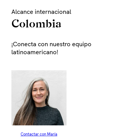
Skip
Alcance internacional
to
content
Colombia
Pe
¡Conecta con nuestro equipo
latinoamericano!
Dur
La 
Más 
Pla
Contactar con María