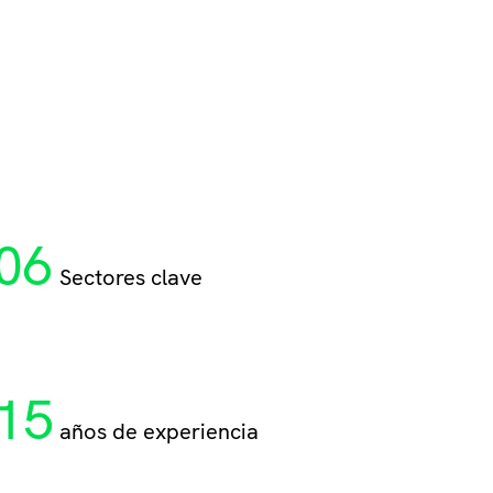
Perm
Durac
06
Sectores clave
Plano
15
Más in
años de experiencia