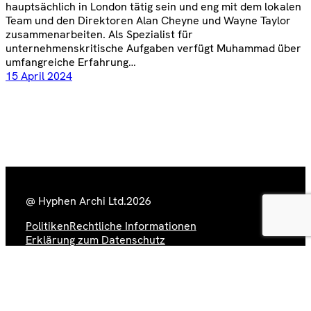
hauptsächlich in London tätig sein und eng mit dem lokalen
Team und den Direktoren Alan Cheyne und Wayne Taylor
zusammenarbeiten. Als Spezialist für
unternehmenskritische Aufgaben verfügt Muhammad über
umfangreiche Erfahrung…
15 April 2024
@ Hyphen Archi Ltd.
2026
Politiken
Rechtliche Informationen
Erklärung zum Datenschutz
Hyphen Instagram Feed
Hyphen Vimeo Channel
Hyphen LinkedIn Page
Kontakt aufnehmen