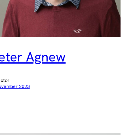
eter Agnew
ector
ovember 2023