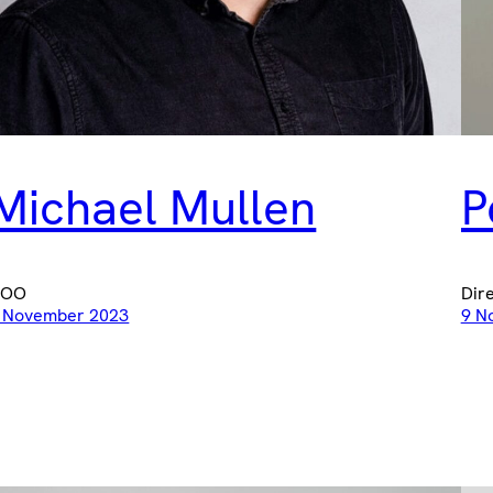
Michael Mullen
P
COO
Dir
 November 2023
9 N