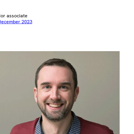
ior associate
December 2023