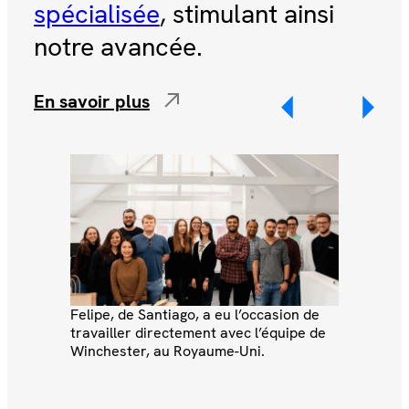
spécialisée
, stimulant ainsi
ch
notre avancée.
s’
d’u
En savoir plus
di
de
cul
En 
Felipe, de Santiago, a eu l’occasion de
travailler directement avec l’équipe de
Winchester, au Royaume-Uni.