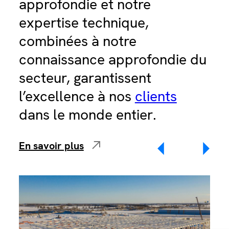
approfondie et notre
ap
expertise technique,
no
combinées à notre
no
connaissance approfondie du
enr
secteur, garantissent
tou
l’excellence à nos
clients
con
dans le monde entier.
co
En savoir plus
En 