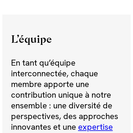
L’équipe
Ca
En tant qu’équipe
So
interconnectée, chaque
av
membre apporte une
pr
contribution unique à notre
de
ensemble : une diversité de
se
perspectives, des approches
dy
innovantes et une
expertise
l’