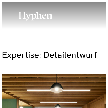
Skip
to
content
Expertise:
Detailentwurf