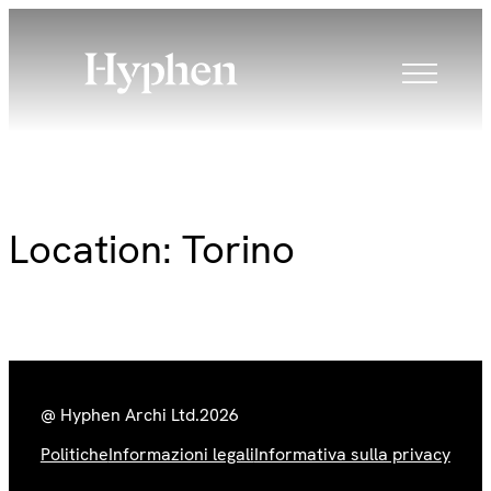
Skip
to
content
Location:
Torino
@ Hyphen Archi Ltd.
2026
Politiche
Informazioni legali
Informativa sulla privacy